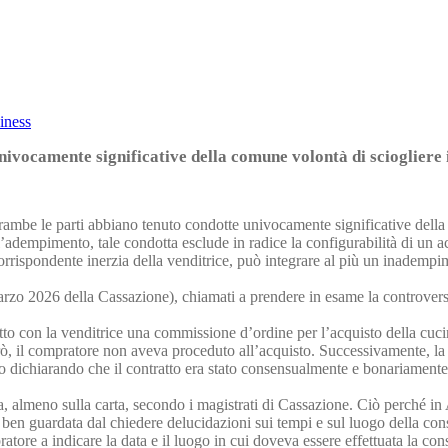
iness
ivocamente significative della comune volontà di sciogliere i
ambe le parti abbiano tenuto condotte univocamente significative della 
o l’adempimento, tale condotta esclude in radice la configurabilità di un a
orrispondente inerzia della venditrice, può integrare al più un inadempim
marzo 2026 della Cassazione), chiamati a prendere in esame la controve
ritto con la venditrice una commissione d’ordine per l’acquisto della cu
erò, il compratore non aveva proceduto all’acquisto. Successivamente, 
to dichiarando che il contratto era stato consensualmente e bonariamente 
ma, almeno sulla carta, secondo i magistrati di Cassazione. Ciò perché i
ra ben guardata dal chiedere delucidazioni sui tempi e sul luogo della c
ratore a indicare la data e il luogo in cui doveva essere effettuata la co