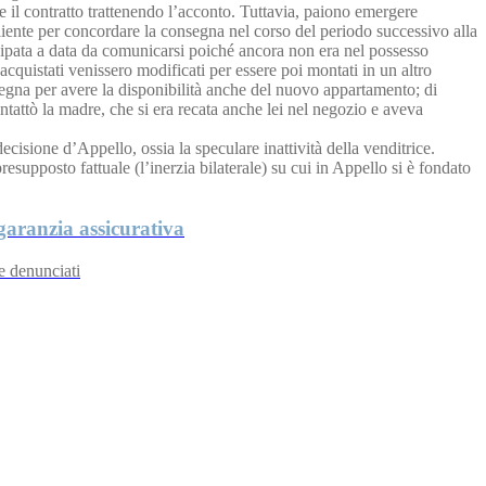
e il contratto trattenendo l’acconto. Tuttavia, paiono emergere
cliente per concordare la consegna nel corso del periodo successivo alla
icipata a data da comunicarsi poiché ancora non era nel possesso
cquistati venissero modificati per essere poi montati in un altro
segna per avere la disponibilità anche del nuovo appartamento; di
ontattò la madre, che si era recata anche lei nel negozio e aveva
decisione d’Appello, ossia la speculare inattività della venditrice.
resupposto fattuale (l’inerzia bilaterale) su cui in Appello si è fondato
 garanzia assicurativa
me denunciati