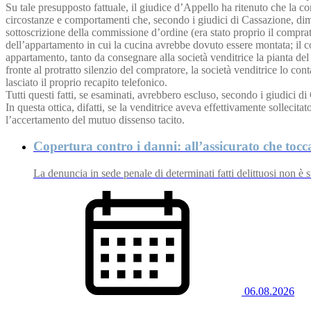
Su tale presupposto fattuale, il giudice d’Appello ha ritenuto che la c
circostanze e comportamenti che, secondo i giudici di Cassazione, dimos
sottoscrizione della commissione d’ordine (era stato proprio il compra
dell’appartamento in cui la cucina avrebbe dovuto essere montata; il co
appartamento, tanto da consegnare alla società venditrice la pianta de
fronte al protratto silenzio del compratore, la società venditrice lo co
lasciato il proprio recapito telefonico.
Tutti questi fatti, se esaminati, avrebbero escluso, secondo i giudici di
In questa ottica, difatti, se la venditrice aveva effettivamente sollecit
l’accertamento del mutuo dissenso tacito.
Copertura contro i danni: all’assicurato che tocc
La denuncia in sede penale di determinati fatti delittuosi non è 
06.08.2026