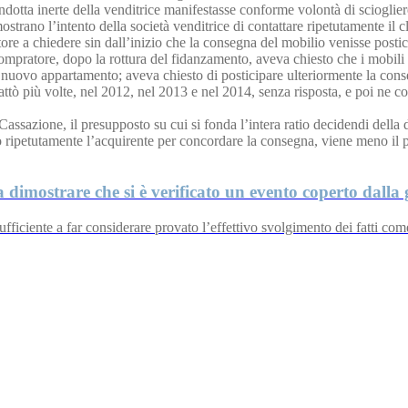
ondotta inerte della venditrice manifestasse conforme volontà di scioglier
trano l’intento della società venditrice di contattare ripetutamente il 
tore a chiedere sin dall’inizio che la consegna del mobilio venisse post
mpratore, dopo la rottura del fidanzamento, aveva chiesto che i mobili a
l nuovo appartamento; aveva chiesto di posticipare ulteriormente la con
ntattò più volte, nel 2012, nel 2013 e nel 2014, senza risposta, e poi ne c
 Cassazione, il presupposto su cui si fonda l’intera ratio decidendi della 
ato ripetutamente l’acquirente per concordare la consegna, viene meno il p
a dimostrare che si è verificato un evento coperto dalla
sufficiente a far considerare provato l’effettivo svolgimento dei fatti co