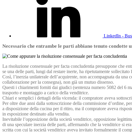
LinkedIn - Bus
Necessario che entrambe le parti abbiano tenuto condotte un
La risoluzione consensuale per facta concludentia presuppone che entr
se una delle parti, lungi dal restare inerte, ha ripetutamente sollecitat
Così, l’inerzia unilaterale dell’acquirente, non accompagnata da una c
collaborazione per la consegna), non già un mutuo dissenso.
Questi i chiarimenti forniti dai giudici (sentenza numero 5082 del 6 
trasporto e montaggio a carico della venditrice.
Chiari e semplici i dettagli della vicenda: il compratore aveva sottosc
Per oltre due anni dalla sottoscrizione della commissione d’ordine, p
a disposizione della cucina per il ritiro, ma il compratore aveva rispos
in esposizione destinato alla vendita.
Inevitabile l’opposizione della società venditrice, opposizione legitti
di una speculare inerzia delle parti, affermando che la venditrice si e
scritta con cui la società venditrice aveva invitato formalmente il comp