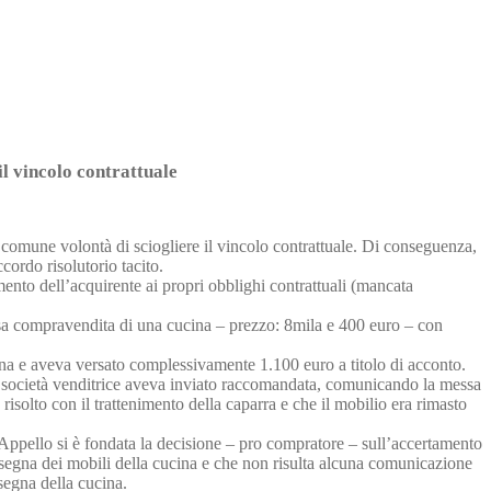
l vincolo contrattuale
comune volontà di sciogliere il vincolo contrattuale. Di conseguenza,
ccordo risolutorio tacito.
ento dell’acquirente ai propri obblighi contrattuali (mancata
rsa compravendita di una cucina – prezzo: 8mila e 400 euro – con
cina e aveva versato complessivamente 1.100 euro a titolo di acconto.
la società venditrice aveva inviato raccomandata, comunicando la messa
risolto con il trattenimento della caparra e che il mobilio era rimasto
n Appello si è fondata la decisione – pro compratore – sull’accertamento
onsegna dei mobili della cucina e che non risulta alcuna comunicazione
nsegna della cucina.